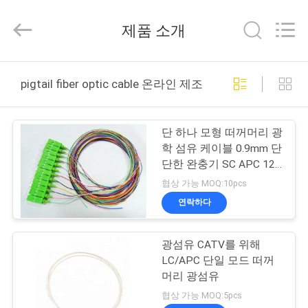
©
2019
-
제품 소개
2026
Dongguan
Blueto
Electronics&Communication
Co.,
집
Ltd.
pigtail fiber optic cable 온라인 제조
All
Rights
Reserved.
제
단 하나 모형 떠꺼머리 광
품
학 섬유 케이블 0.9mm 단
단한 완충기 SC APC 12
색깔
협상 가능 MOQ:10pcs
우
연락하다
리
광섬유 CATV를 위해
에
LC/APC 단일 모드 떠꺼
대
머리 광섬유
협상 가능 MOQ:5pcs