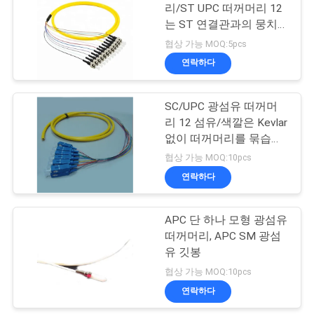
문
리/ST UPC 떠꺼머리 12
는 ST 연결관과의 뭉치
을
를 응어리를 뺍니다
협상 가능 MOQ:5pcs
요
연락하다
구
SC/UPC 광섬유 떠꺼머
하
리 12 섬유/색깔은 Kevlar
없이 떠꺼머리를 묶습니
세
다
협상 가능 MOQ:10pcs
요
연락하다
APC 단 하나 모형 광섬유
사
떠꺼머리, APC SM 광섬
이
유 깃봉
협상 가능 MOQ:10pcs
트
연락하다
맵