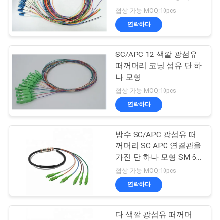
일 모드 떠꺼머리
협상 가능 MOQ:10pcs
연
연락하다
락
SC/APC 12 색깔 광섬유
주
떠꺼머리 코닝 섬유 단 하
세
나 모형
협상 가능 MOQ:10pcs
요
연락하다
뉴
방수 SC/APC 광섬유 떠
꺼머리 SC APC 연결관을
스
가진 단 하나 모형 SM 6
핵심
협상 가능 MOQ:10pcs
인
연락하다
용
다 색깔 광섬유 떠꺼머