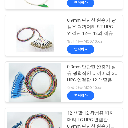
하
연락하다
여
0.9mm 단단한 완충기 광
섬유 떠꺼머리 ST UPC
공
연결관 12는 12의 섬유를
착색합니다
장
협상 가능 MOQ:10pcs
연락하다
여
행
0.9mm 단단한 완충기 섬
유 광학적인 떠꺼머리 SC
UPC 연결관 12 색깔은
품
모형 떠꺼머리를 골라냅
협상 가능 MOQ:10pcs
니다
질
연락하다
관
12 색깔 12 광섬유 떠꺼
리
머리 LC UPC 연결관,
0.9mm 단단한 완충기 단