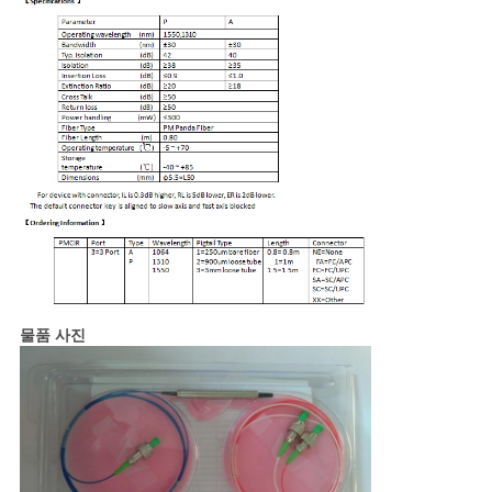
문
을
요
구
하
세
요
물품 사진
사
이
트
맵