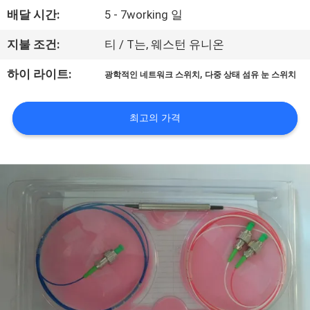
하
배달 시간:
5 - 7working 일
여
지불 조건:
티 / T는, 웨스턴 유니온
공
,
하이 라이트:
광학적인 네트워크 스위치
다중 상태 섬유 눈 스위치
장
최고의 가격
여
행
품
질
관
리