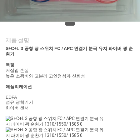
연
락
주
제품 설명
세
S+C+L 3 공항 광 스위치 FC / APC 연결기 분극 유지 파이버 광 순
환기
요
특징
저삽입 손실
높은 소광비와 고분리 고안정성과 신뢰성
뉴
애플리케이션
스
EDFA
섬유 광학기기
화이버 센서
인
용