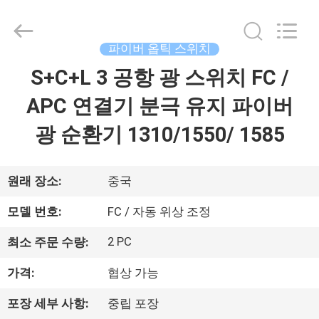
©
2019
-
2026
Dongguan
파이버 옵틱 스위치
Blueto
Electronics&Communication
Co.,
S+C+L 3 공항 광 스위치 FC /
집
Ltd.
All
Rights
APC 연결기 분극 유지 파이버
Reserved.
제
광 순환기 1310/1550/ 1585
품
원래 장소:
중국
우
모델 번호:
FC / 자동 위상 조정
리
2 PC
최소 주문 수량:
에
가격:
협상 가능
대
포장 세부 사항:
중립 포장