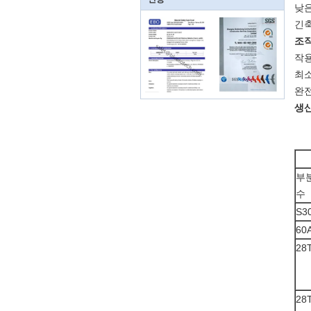
낮은
긴축
조작
작용
최소
완전
생산
부
수
S3
60
28
28