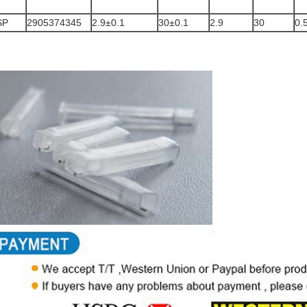
SP
2905374345
2.9±0.1
30±0.1
2.9
30
0.