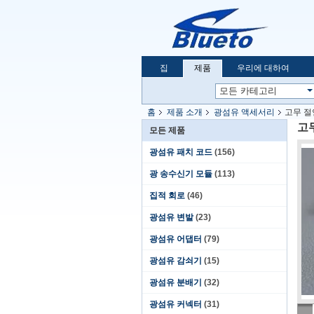
집
제품
우리에 대하여
홈
제품 소개
광섬유 액세서리
고무 절
고
모든 제품
광섬유 패치 코드
(156)
광 송수신기 모듈
(113)
집적 회로
(46)
광섬유 변발
(23)
광섬유 어댑터
(79)
광섬유 감쇠기
(15)
광섬유 분배기
(32)
광섬유 커넥터
(31)