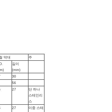
철 막대
주
D.
길이
m)
(mm)
7
30
56
5
27
단 하나
스테인리
스
5
27
이중 스테