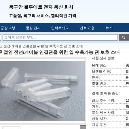
동구안 블루에토 전자 통신 회사
고품질, 최고의 서비스, 합리적인 가격
공장 여행
품질 관리
연락주세요
견적 요청
뉴스
연 전선/케이블 연결관을 위한 열 수축가능 관 보호 소매
무 절연 전선/케이블 연결관을 위한 열 수축가능 관 보호 소매
제품 상세 정보:
원래 장소:
브랜드 이름:
B
인증:
R
모델 번호:
맨
결제 및 배송 조건:
최소 주문 수량:
1
가격:
협
포장 세부 사항:
체
배달 시간:
2
지불 조건:
티