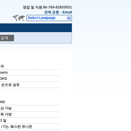
영업 및 지원
86-769-82855931
견적 요청
-
Email
Select Language
검색
중국
lueto
OHS
 손으로 섬유
000
상 가능
육 가방
-3 일
 / T는, 웨스턴 유니온