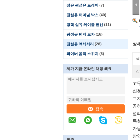
섬유 광섬유 트레이
(7)
광섬유 터미널 박스
(40)
광학 섬유 케이블 권선
(11)
광섬유 먼지 모자
(16)
상세
광섬유 액세서리
(28)
파이버 옵틱 스위치
(8)
색
제가 지금 온라인 채팅 해요
강
고무
신청
교차
공하
접촉
널리
특성
가
방연
인증