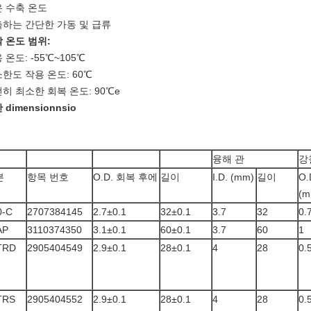
 수축 온도
하는 간단한 가동 및 급류
 온도 범위:
 온도: -55℃~105℃
한도 작용 온도: 60℃
히 최소한 회복 온도: 90℃e
 dimensionnsio
융해 관
강
분
항목 번호
O.D. 회복 후에
길이
I.D. (mm)
길이
O.
(m
0-C
2707384145
2.7±0.1
32±0.1
3.7
32
0.
AP
3110374350
3.1±0.1
60±0.1
3.7
60
1
TRD
2905404549
2.9±0.1
28±0.1
4
28
0.
TRS
2905404552
2.9±0.1
28±0.1
4
28
0.