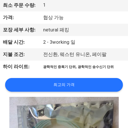
하
1
최소 주문 수량:
여
가격:
협상 가능
공
포장 세부 사항:
netural 패킹
장
배달 시간:
2 - 3working 일
여
지불 조건:
전신환, 웨스턴 유니온, 페이팔
행
,
하이 라이트:
광학적인 증폭기 단위
광학적인 송수신기 단위
품
최고의 가격
질
관
리