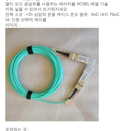
문
멀티 모드 광섬유를 사용하는 레리러블 VCSEL 배열 기술
끼워 넣을 수 있어서 뜨거워지세요
을
전력 소모 :
<3>
상업적 운용 케이스 온도 범위 : 0oC 내지 70oC
UL 인증 선택적 케이블
요
이미지 :
구
하
세
요
사
이
트
맵
포장되는 것 :