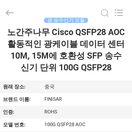
©
2019
-
2026
Dongguan
광 송수신기 모듈
Blueto
Electronics&Communication
Co.,
노간주나무 Cisco QSFP28 AOC
집
Ltd.
All
Rights
활동적인 광케이블 데이터 센터
Reserved.
제
10M, 15M에 호환성 SFP 송수
품
신기 단위 100G QSFP28
우
원래 장소:
중국
리
FINISAR
브랜드 이름:
에
ROHS
인증:
대
100G QSFP28 AOC
모델 번호: