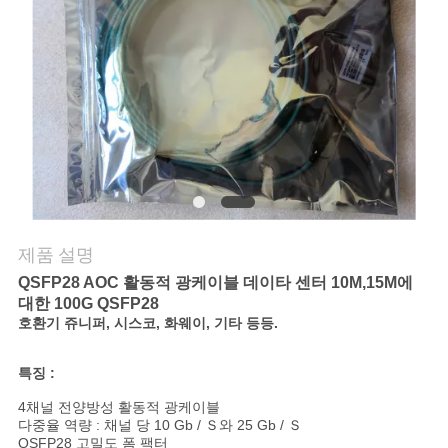
연
락
주
세
요
제품 설명
뉴
QSFP28 AOC 활동적 광케이블 데이타 센터 10M,15M에
스
대한 100G QSFP28
호환기 쥬니퍼, 시스코, 화웨이, 기타 등등.
인
특징 :
4채널 전양방성 활동적 광케이블
용
다중율 역량 : 채널 당 10 Gb / Ｓ와 25 Gb / Ｓ
QSFP28 고밀도 폼 팩터