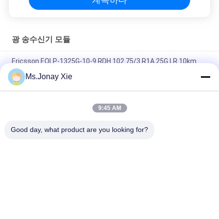
광 송수신기 모듈
Ericsson EOLP-1325G-10-9 RDH 102 75/3 R1A 25G LR 10km
SFP28 SMF 1310nm LC 트랜시버
Ms.Jonay Xie
일관성 FTLF8546P5BCV 850NM 옥시드 VCSEL, 16X FC, 10GE-
9:45 AM
FINISAR FTLX1471D3BCL SFP+ 10Gb/s 1310nm 10km 광 수신
기
Good day, what product are you looking for?
모든
광섬유 패치 코드
광 송수신기 모듈
집적 회로
광섬유 변발