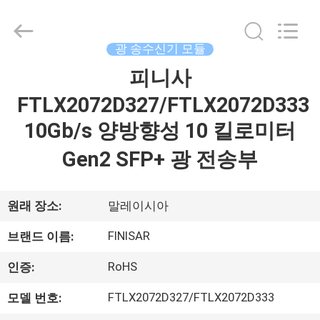
©
2019
-
2026
Dongguan
광 송수신기 모듈
Blueto
Electronics&Communication
Co.,
피니사
집
Ltd.
All
Rights
FTLX2072D327/FTLX2072D333
Reserved.
제
10Gb/s 양방향성 10 킬로미터
품
Gen2 SFP+ 광 전송부
우
원래 장소:
말레이시아
리
FINISAR
브랜드 이름:
에
RoHS
인증:
대
FTLX2072D327/FTLX2072D333
모델 번호: