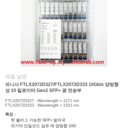
연
락
주
세
요
뉴
제품 설명
피니사 FTLX2072D327/FTLX2072D333 10Gb/s 양방향
스
성 10 킬로미터 Gen2 SFP+ 광 전송부
FTLX2072D327 : Wavelength = 1271 nm
FTLX2072D333 : Wavelength = 1331 nm
인
특징 :
용
핫 블러그 가능한 SFP+ 발자국
외가닥 단일모드 섬유 에 양방향 10G