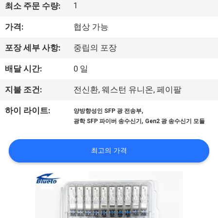
하
1
최소 주문 수량:
여
가격:
협상 가능
포장 세부 사항:
중립의 포장
공
배달 시간:
0 일
장
여
지불 조건:
전신환, 웨스턴 유니온, 페이팔
행
,
하이 라이트:
양방향성인 SFP 광 전송부
,
광학 SFP 파이버 송수신기
Gen2 광 송수신기 모듈
품
최고의 가격
질
관
리