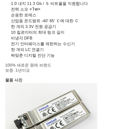
문
1.0 내지 11.3 Gb / Ｓ 비트율을 지원합니다
<1w>
전력 소모
을
순응한 로에스
산업용 온드범위 -40' 85' Ｃ에 대한 Ｃ
요
한 개의 3.3V 전원 공급기
10 킬로미터의 최대 링크 길이
구
비냉각 DFB
전기 인터페이스를 제한하는 수신기
하
한 개의 LC 연결기
짜맞춘 디지털 진단 기능
세
100% 새로운 원래 브랜드
보증 :1년이요
요
물품 사진
사
이
트
맵