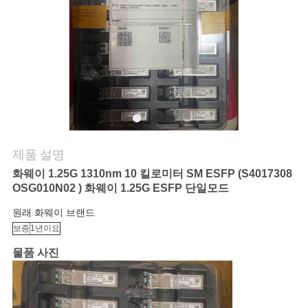
연
락
주
세
요
제품 설명
화웨이 1.25G 1310nm 10 킬로미터 SM ESFP (S4017308
뉴
OSG010N02 ) 화웨이 1.25G ESFP 단일모드
스
원래 화웨이 브랜드
보증
1년이요
물품 사진
인
용