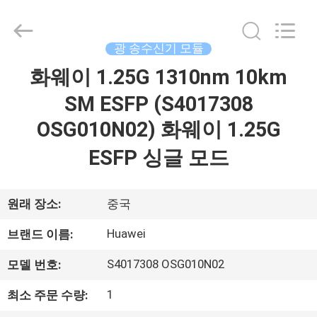
©
2019
-
2026
Dongguan
광 송수신기 모듈
Blueto
Electronics&Communication
Co.,
화웨이 1.25G 1310nm 10km
집
Ltd.
All
Rights
SM ESFP (S4017308
Reserved.
제
OSG010N02) 화웨이 1.25G
품
ESFP 싱글 모드
우
원래 장소:
중국
리
Huawei
브랜드 이름:
에
S4017308 OSG010N02
모델 번호:
대
1
최소 주문 수량: