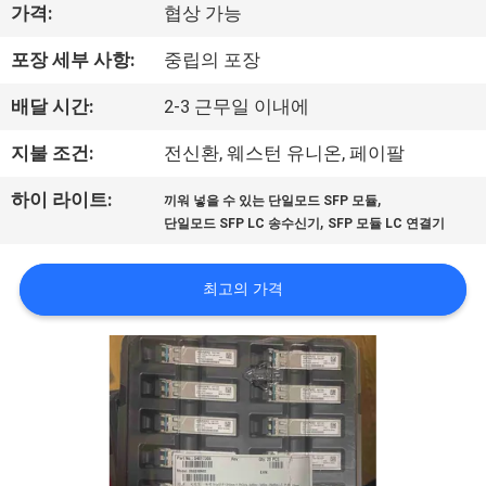
하
가격:
협상 가능
여
포장 세부 사항:
중립의 포장
배달 시간:
2-3 근무일 이내에
공
지불 조건:
전신환, 웨스턴 유니온, 페이팔
장
여
,
하이 라이트:
끼워 넣을 수 있는 단일모드 SFP 모듈
,
단일모드 SFP LC 송수신기
SFP 모듈 LC 연결기
행
최고의 가격
품
질
관
리