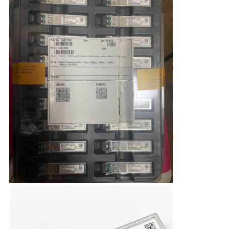
문
을
요
구
하
세
요
사
이
트
맵