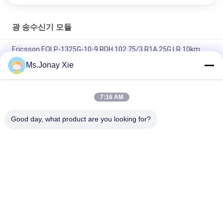
광 송수신기 모듈
Ericsson EOLP-1325G-10-9 RDH 102 75/3 R1A 25G LR 10km
SFP28 SMF 1310nm LC 트랜시버
Ms.Jonay Xie
일관성 FTLF8546P5BCV 850NM 옥시드 VCSEL, 16X FC, 10GE-
7:16 AM
FINISAR FTLX1471D3BCL SFP+ 10Gb/s 1310nm 10km 광 수신
기
Good day, what product are you looking for?
모든
광섬유 패치 코드
광 송수신기 모듈
집적 회로
광섬유 변발