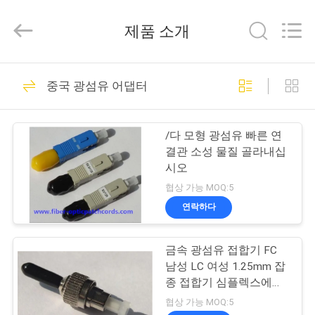
©
2019
-
제품 소개
2026
Dongguan
Blueto
Electronics&Communication
Co.,
집
163
Ltd.
중국 광섬유 어댑터
All
Rights
Reserved.
광섬유 패치 코드
제
/다 모형 광섬유 빠른 연
품
결관 소성 물질 골라내십
시오
협상 가능 MOQ:5
우
연락하다
113
리
금속 광섬유 접합기 FC
에
광 송수신기 모듈
남성 LC 여성 1.25mm 잡
대
종 접합기 심플렉스에
2.5mm
협상 가능 MOQ:5