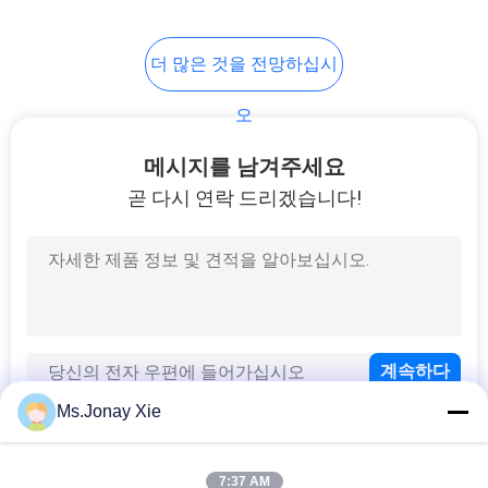
7
PRIVACY
더 많은 것을 전망하십시
섬유 광섬유 트레이
POLICY
오
메시지를 남겨주세요
곧 다시 연락 드리겠습니다!
40
광섬유 터미널 박스
Ms.Jonay Xie
7:37 AM