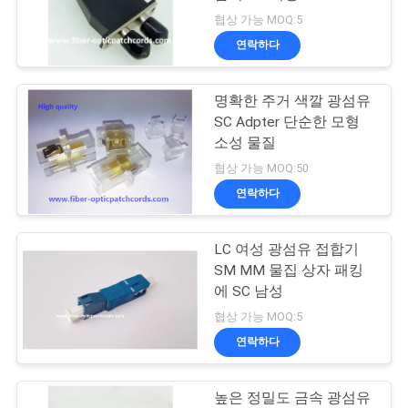
협상 가능 MOQ:5
연
연락하다
79
락
명확한 주거 색깔 광섬유
주
광섬유 어댑터
SC Adpter 단순한 모형
세
소성 물질
협상 가능 MOQ:50
요
연락하다
뉴
LC 여성 광섬유 접합기
15
SM MM 물집 상자 패킹
스
에 SC 남성
광섬유 감쇠기
협상 가능 MOQ:5
인
연락하다
용
높은 정밀도 금속 광섬유