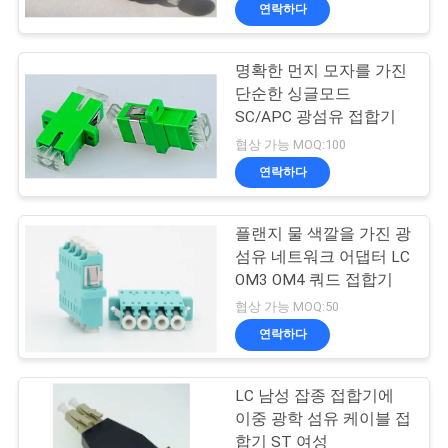
하
연락하다
여
명확한 먼지 모자를 가진
50
단순한 싱글모드
공
SC/APC 광섬유 접합기
집적 회로
장
협상 가능 MOQ:100
연락하다
여
행
플랜지 물 색깔을 가진 광
섬유 네트워크 어댑터 LC
OM3 OM4 쿼드 접합기
품
23
협상 가능 MOQ:50
질
연락하다
광섬유 변발
관
LC 남성 잡종 접합기에
리
이중 광학 섬유 케이블 접
합기 ST 여성