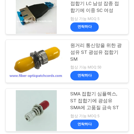
문
접합기 LC 남성 잡종 접
합기에 이중 SC 여성
을
32
협상 가능 MOQ:5
요
연락하다
광섬유 분배기
구
원거리 통신망을 위한 광
하
섬유 ST 광섬유 접합기
SM
세
협상 가능 MOQ:50
요
연락하다
33
SMA 접합기 심플렉스,
사
광섬유 커넥터
ST 접합기에 광섬유
이
SMA에 고품질 금속 ST
협상 가능 MOQ:5
트
연락하다
맵