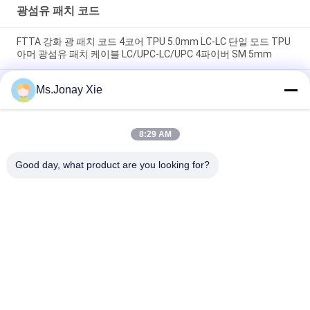
광섬유 패치 코드
FTTA 강화 광 패치 코드 4코어 TPU 5.0mm LC-LC 단일 모드 TPU
아머 광섬유 패치 케이블 LC/UPC-LC/UPC 4파이버 SM 5mm
야외 8코어 아머드 광섬유 패치 코드 LC-LC 6.0mm 단일 모드 플라
Ms.Jonay Xie
스틱 드럼 광섬유 점퍼 8파이버 LC/UPC-LC/UPC 플라스틱 케이블
릴
8:29 AM
MPO-LC 유니부트 8코어 OM3 광섬유 패치 코드 MTP-LC 유니부
트 8심 OM3 광섬유 트렁크 케이블
Good day, what product are you looking for?
모든
광섬유 패치 코드
광 송수신기 모듈
집적 회로
광섬유 변발