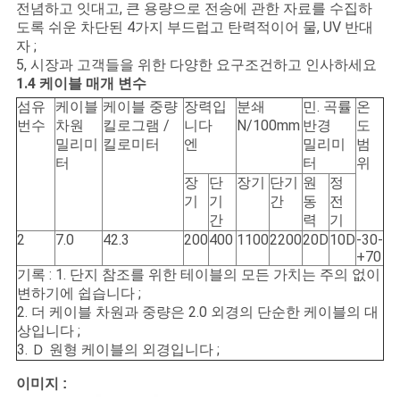
문
전념하고 잇대고, 큰 용량으로 전송에 관한 자료를 수집하
도록 쉬운 차단된 4가지 부드럽고 탄력적이어 물, UV 반대
을
자 ;
5, 시장과 고객들을 위한 다양한 요구조건하고 인사하세요
요
1.4 케이블 매개 변수
섬유
케이블
케이블 중량
장력입
분쇄
민. 곡률
온
구
번수
차원
킬로그램 /
니다
N/100mm
반경
도
밀리미
킬로미터
엔
밀리미
범
하
터
터
위
장
단
장기
단기
원
정
세
기
기
간
동
전
요
간
력
기
2
7.0
42.3
200
400
1100
2200
20D
10D
-30-
+70
기록 : 1. 단지 참조를 위한 테이블의 모든 가치는 주의 없이
사
변하기에 쉽습니다 ;
2. 더 케이블 차원과 중량은 2.0 외경의 단순한 케이블의 대
이
상입니다 ;
3. Ｄ 원형 케이블의 외경입니다 ;
트
이미지 :
맵