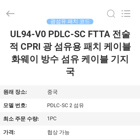
©
2019
-
2026
Dongguan
광섬유 패치 코드
Blueto
Electronics&Communication
Co.,
UL94-V0 PDLC-SC FTTA 전술
집
Ltd.
All
Rights
적 CPRI 광 섬유용 패치 케이블
Reserved.
제
화웨이 방수 섬유 케이블 기지
품
국
우
원래 장소:
중국
리
모델 번호:
PDLC-SC 2 섬유
에
1PC
최소 주문 수량:
대
가격:
협상 가능