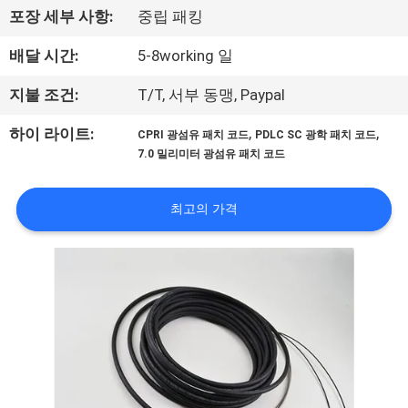
하
포장 세부 사항:
중립 패킹
여
배달 시간:
5-8working 일
공
지불 조건:
T/T, 서부 동맹, Paypal
장
,
,
하이 라이트:
CPRI 광섬유 패치 코드
PDLC SC 광학 패치 코드
7.0 밀리미터 광섬유 패치 코드
여
행
최고의 가격
품
질
관
리